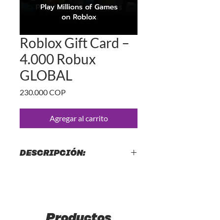
Roblox Gift Card –
4.000 Robux
GLOBAL
Precio
230.000 COP
Agregar al carrito
DESCRIPCIÓN:
🪙ROBUX CON DISTRINET
Robux es la moneda oficial y virtual del
juego Roblox
con los Robux puedes:
Productos