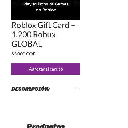
Roblox Gift Card –
1.200 Robux
GLOBAL
Precio
83.000 COP
Agregar al carrito
DESCRIPCIÓN:
🪙ROBUX CON DISTRINET
Robux es la moneda virtual del juego
Roblox
con los Robux puedes:
Productos