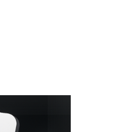
 aceptas nuestros
términos y
producto
no admite devoluciones ni
nviado y probado.