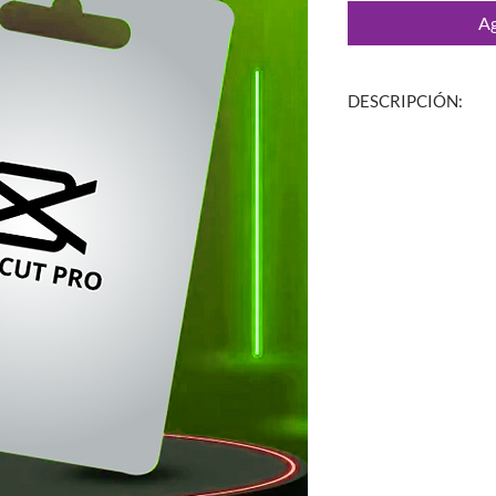
Ag
DESCRIPCIÓN:
🚀CAPCUT PRO
CO
Con
CapCut Pro
tien
de
Inteligencia artifici
transiciones premiu
que desean llevar sus
📱
Dispositivos
: El u
1 dispositivo.
🖥️
Compatible
: Con C
📩
Entrega
: Una vez r
comprobante a travé
transacción y
enviarte