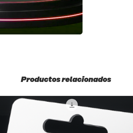
✅ Al hacer tu pedido,
condiciones
.
❌
Importante
: Este 
reembolsos
una vez e
Productos relacionados