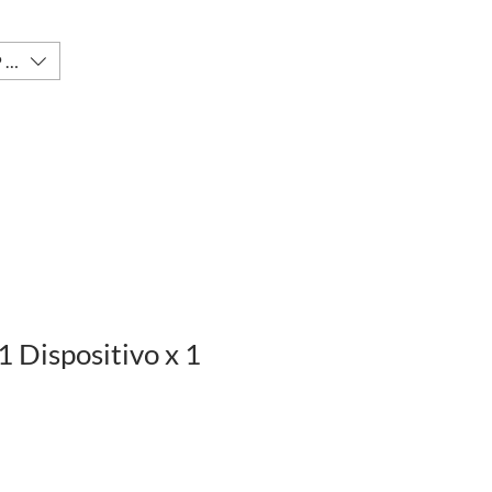
($)
INICIAR SESIÓN
DUCTOS
BLOG
CONTACTO
TIENDA
1 Dispositivo x 1