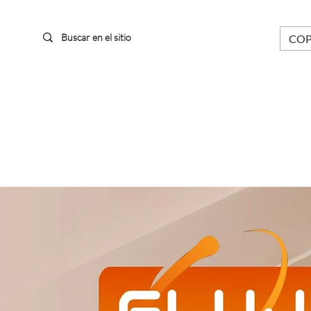
COP 
 DIGITALES
TARJETAS Y PASES
APP Y HERRAMIENTAS
PRO