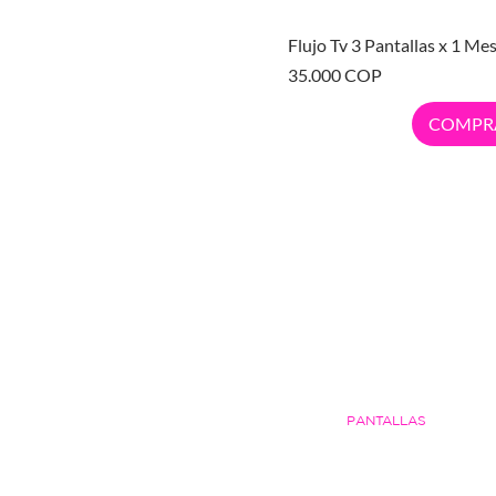
Vista ráp
Flujo Tv 3 Pantallas x 1 Me
Precio
35.000 COP
COMPR
CATEGORÍAS
INICIO
PANTALLAS
COMBOS
JUEGOS DIGITALES