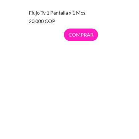
Vista rápida
Flujo Tv 1 Pantalla x 1 Mes
Precio
20.000 COP
COMPRAR
CONTACTO
Tel: +57 300 593 7370
Correo:
ntacto@distrinetpremium.com