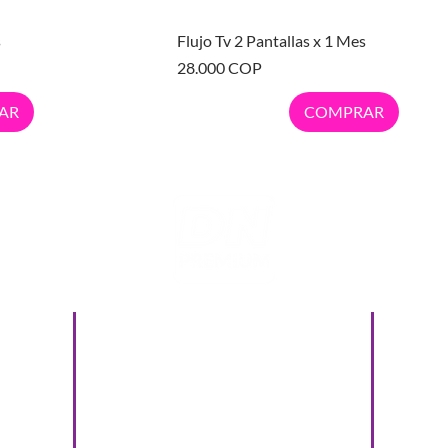
ida
Vista rápida
s
Flujo Tv 2 Pantallas x 1 Mes
Precio
28.000 COP
AR
COMPRAR
DIRECCIÓN
Cra. 25 #13-121, Guadalajara
de Buga, Valle del Cauca
co