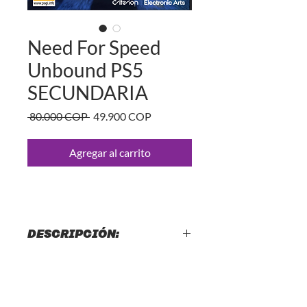
Need For Speed
Unbound PS5
SECUNDARIA
Precio
Precio
 80.000 COP 
49.900 COP
de
oferta
Agregar al carrito
DESCRIPCIÓN:
Need For Speed Unbound PS5
LICENCIA SECUNDARIA
🔑 TIPOS DE LICENCIAS