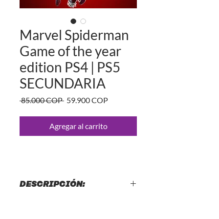
Marvel Spiderman
Game of the year
edition PS4 | PS5
SECUNDARIA
Precio
Precio
 85.000 COP 
59.900 COP
de
oferta
Agregar al carrito
DESCRIPCIÓN:
Marvel Spiderman Game of the year
edition PS4 | PS5