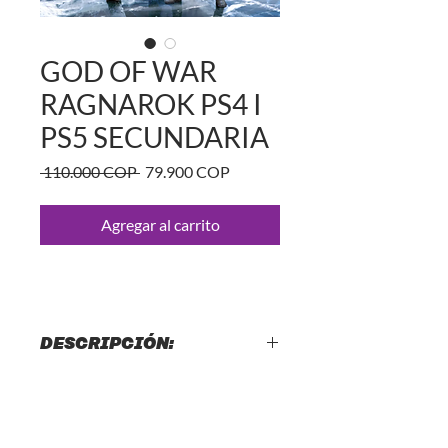
GOD OF WAR
RAGNAROK PS4 I
PS5 SECUNDARIA
Precio
Precio
 110.000 COP 
79.900 COP
de
oferta
Agregar al carrito
DESCRIPCIÓN:
GOD OF WAR RAGNAROK PS4 I PS5
LICENCIA SECUNDARIA
🔑 TIPOS DE LICENCIAS