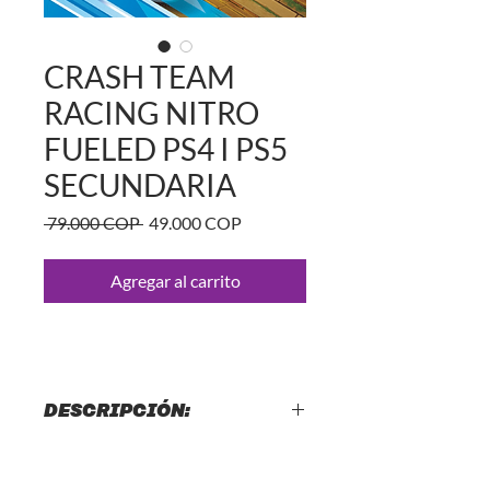
CRASH TEAM
RACING NITRO
FUELED PS4 I PS5
SECUNDARIA
Precio
Precio
 79.000 COP 
49.000 COP
de
oferta
Agregar al carrito
DESCRIPCIÓN:
CRASH TEAM RACING NITRO
FUELED PS4 I PS5