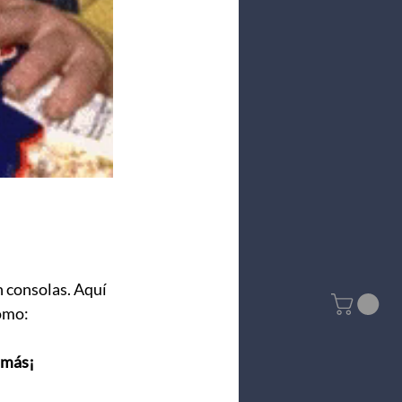
 consolas. Aquí 
omo: 
 más¡