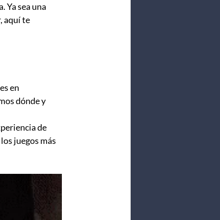
. Ya sea una 
 aquí te 
es en 
emos dónde y 
xperiencia de 
 los juegos más 