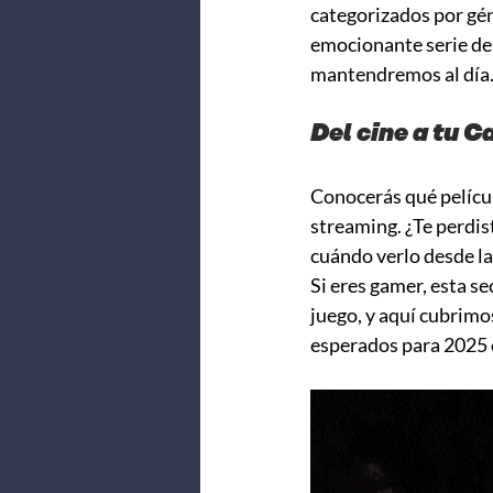
categorizados por gén
emocionante serie de 
mantendremos al día
Del cine a tu C
Conocerás qué películ
streaming. ¿Te perdis
cuándo verlo desde l
Si eres gamer, esta se
juego, y aquí cubrimo
esperados para 2025 c